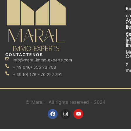
Se
Pa
Tr
c
c
Ag
no
In
B
d
Co
Ce
i
&
Im
M
CONTACTENOS
Ce
Info@maral-immo-experts.com
y
+ 49 040/ 555 73 708
m
+ 49 (0) 176 - 70 222 791
© Maral - All rights reserved - 2024
Diseño de páginas web