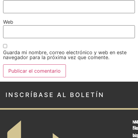
Web
Guarda mi nombre, correo electrónico y web en este
navegador para la próxima vez que comente.
INSCRÍBASE AL BOLETÍN
M
I
N
S
Pa
Nu
No
v
eq