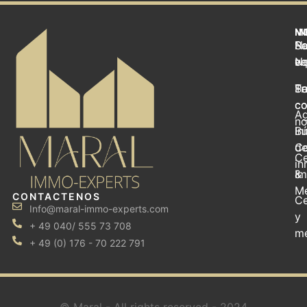
M
I
N
S
Pa
Nu
No
v
eq
Se
Pa
Tr
c
c
Ag
no
In
B
d
Co
Ce
i
&
Im
M
CONTACTENOS
Ce
Info@maral-immo-experts.com
y
+ 49 040/ 555 73 708
m
+ 49 (0) 176 - 70 222 791